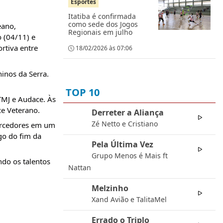
Esportes
Itatiba é confirmada
como sede dos Jogos
eano,
Regionais em julho
 (04/11) e
rtiva entre
18/02/2026 às 07:06
inos da Serra.
TOP 10
MJ e Audace. Às
ce Veterano.
Derreter a Aliança
01
Zé Netto e Cristiano
torcedores em um
go do fim da
Pela Última Vez
02
Grupo Menos é Mais ft
ndo os talentos
Nattan
Melzinho
03
Xand Avião e TalitaMel
Errado o Triplo