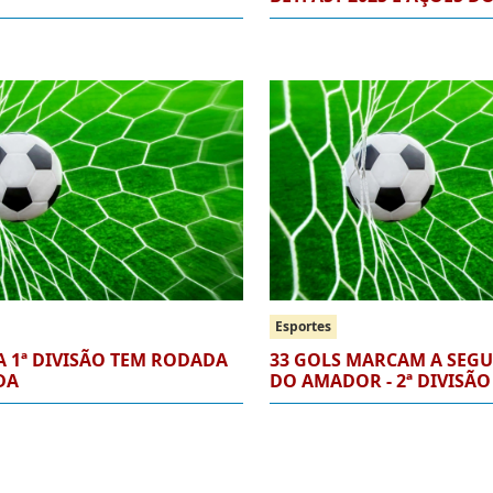
Esportes
 1ª DIVISÃO TEM RODADA
33 GOLS MARCAM A SEG
DA
DO AMADOR - 2ª DIVISÃO