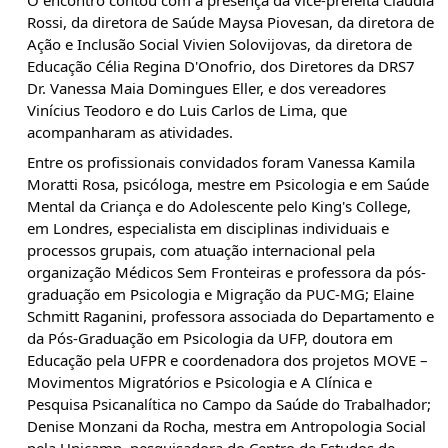
O encontro contou com a presença da vice-prefeita Cláudia
Rossi, da diretora de Saúde Maysa Piovesan, da diretora de
Ação e Inclusão Social Vivien Solovijovas, da diretora de
Educação Célia Regina D'Onofrio, dos Diretores da DRS7
Dr. Vanessa Maia Domingues Eller, e dos vereadores
Vinícius Teodoro e do Luis Carlos de Lima, que
acompanharam as atividades.
Entre os profissionais convidados foram Vanessa Kamila
Moratti Rosa, psicóloga, mestre em Psicologia e em Saúde
Mental da Criança e do Adolescente pelo King's College,
em Londres, especialista em disciplinas individuais e
processos grupais, com atuação internacional pela
organização Médicos Sem Fronteiras e professora da pós-
graduação em Psicologia e Migração da PUC-MG; Elaine
Schmitt Raganini, professora associada do Departamento e
da Pós-Graduação em Psicologia da UFP, doutora em
Educação pela UFPR e coordenadora dos projetos MOVE –
Movimentos Migratórios e Psicologia e A Clínica e
Pesquisa Psicanalítica no Campo da Saúde do Trabalhador;
Denise Monzani da Rocha, mestra em Antropologia Social
pela Unicamp, pesquisadora do Centro de Estudos de