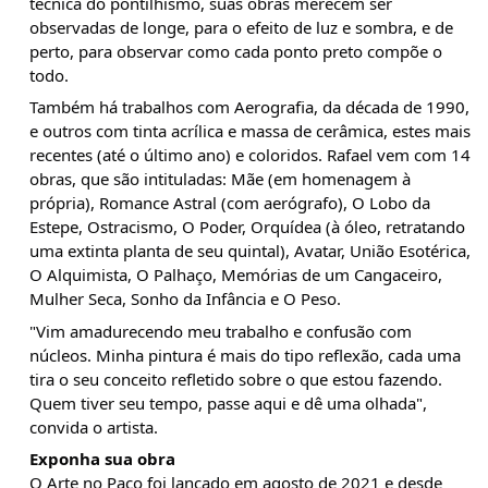
técnica do pontilhismo, suas obras merecem ser 
observadas de longe, para o efeito de luz e sombra, e de 
perto, para observar como cada ponto preto compõe o 
todo.
Também há trabalhos com Aerografia, da década de 1990, 
e outros com tinta acrílica e massa de cerâmica, estes mais 
recentes (até o último ano) e coloridos. Rafael vem com 14 
obras, que são intituladas: Mãe (em homenagem à 
própria), Romance Astral (com aerógrafo), O Lobo da 
Estepe, Ostracismo, O Poder, Orquídea (à óleo, retratando 
uma extinta planta de seu quintal), Avatar, União Esotérica, 
O Alquimista, O Palhaço, Memórias de um Cangaceiro, 
Mulher Seca, Sonho da Infância e O Peso.
"Vim amadurecendo meu trabalho e confusão com 
núcleos. Minha pintura é mais do tipo reflexão, cada uma 
tira o seu conceito refletido sobre o que estou fazendo. 
Quem tiver seu tempo, passe aqui e dê uma olhada", 
convida o artista.
Exponha sua obra
O Arte no Paço foi lançado em agosto de 2021 e desde 