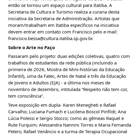
então se tornou um espaço cultural para Itatiba. A 
Secretaria de Cultura e Turismo realiza a curaria desta 
iniciativa da Secretaria de Administração. Artistas que 
moram/trabalham em Itatiba específicos na iniciativa 
devem entrar em contato com Francisco pelo e-mail: 
francisco.bessa@cultura.itatiba.sp.gov.br.
Sobre o Arte no Paço
Passaram pelo projeto: duas edições coletivas, quatro com 
trabalhos de estudantes da rede pública (incluindo a 
primeira de 2026, Mostra de Mini-histórias da Educação 
Infantil), uma da Fatec, Artes de Natal e três da Educação 
de Jovens e Adultos (EJA) - a última nos meses de 
novembro de dezembro, intitulada “Respeito não tem cor, 
tem consciência”.
Teve exposição em dupla- Karen Menegheti e Rafael 
Carvalho; Luciana Fumach e Lucilena Boscol Pinfildi; Ana 
Lúcia Polessi e Sergio Stocco; como as gêmeas Raquel e 
Rute Furquim; Alessandra Nannini Torres e Maria Fernanda 
Peters; Rafael Venâncio e a turma de Terapia Ocupacional 