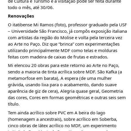
de Cultura e Turismo e a visitação pode ser feita durante 
todo o mês, até 30/06.
Renovações
O itatibense Mi Ramos (foto), professor graduado pela USF 
– Universidade São Francisco, já compôs exposição italiana 
com artistas da região do Molise e volta pela terceira vez 
ao Arte no Paço. Diz que “brinca” com experimentações 
utilizando principalmente MDF como telas e molduras 
feitas com madeira de caixas de frutas e estrados.
Mi elencou 20 obras para este retorno ao Arte no Paço, 
sendo a maioria de tinta acrílica sobre MDF. São Kafka (a 
metamorfose em barata), A espera (de uma mulher 
grávida, usando lixa para o acabamento, dando suave 
aparência de giz de cera), Alegria quase geral, Geometria 
das cores, Cores em formas geométricas e outras seis sem 
título.
Tem ainda acrílico sobre PVC em A beira do lago 
(homenagem a ancestrais), sobre acrílico em Soberba, 
cinco obras de látex acrílico no MDF, um experimento 