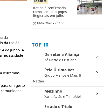
Esportes
Itatiba é confirmada
como sede dos Jogos
Regionais em julho
18/02/2026 às 07:06
a da 
s da região.
TOP 10
4 de junho. A 
Derreter a Aliança
a necessidade 
01
Zé Netto e Cristiano
 os 
Pela Última Vez
02
 leucemias, 
Grupo Menos é Mais ft
Nattan
 para um gesto 
a comunidade 
Melzinho
03
Xand Avião e TalitaMel
Errado o Triplo