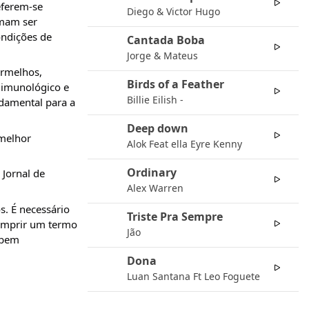
04
ferem-se 
Diego & Victor Hugo
mam ser 
ndições de 
Cantada Boba
05
Jorge & Mateus
rmelhos, 
Birds of a Feather
06
 imunológico e 
Billie Eilish -
damental para a 
Deep down
07
melhor 
Alok Feat ella Eyre Kenny
Ordinary
Jornal de 
08
Alex Warren
 É necessário 
Triste Pra Sempre
09
umprir um termo 
Jão
bem 
Dona
10
Luan Santana Ft Leo Foguete