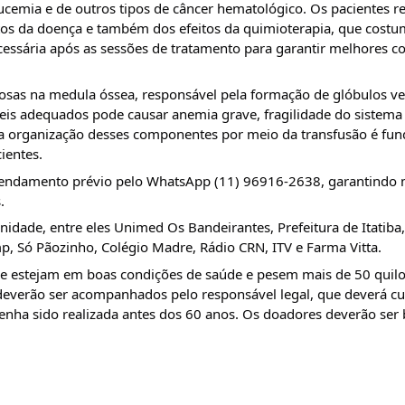
ucemia e de outros tipos de câncer hematológico. Os pacientes re
os da doença e também dos efeitos da quimioterapia, que costu
cessária após as sessões de tratamento para garantir melhores co
osas na medula óssea, responsável pela formação de glóbulos ve
veis adequados pode causar anemia grave, fragilidade do sistema
 a organização desses componentes por meio da transfusão é fun
ientes.
agendamento prévio pelo WhatsApp (11) 96916-2638, garantindo 
.
ade, entre eles Unimed Os Bandeirantes, Prefeitura de Itatiba, 
p, Só Pãozinho, Colégio Madre, Rádio CRN, ITV e Farma Vitta.
 estejam em boas condições de saúde e pesem mais de 50 quilos.
deverão ser acompanhados pelo responsável legal, que deverá c
enha sido realizada antes dos 60 anos. Os doadores deverão ser 