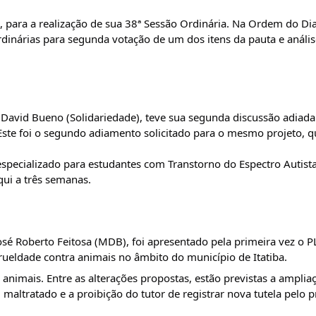
2), para a realização de sua 38ª Sessão Ordinária. Na Ordem do Di
ordinárias para segunda votação de um dos itens da pauta e análi
 David Bueno (Solidariedade), teve sua segunda discussão adiada
 Este foi o segundo adiamento solicitado para o mesmo projeto, 
especializado para estudantes com Transtorno do Espectro Autista
aqui a três semanas.
José Roberto Feitosa (MDB), foi apresentado pela primeira vez o 
crueldade contra animais no âmbito do município de Itatiba.
 animais. Entre as alterações propostas, estão previstas a ampli
altratado e a proibição do tutor de registrar nova tutela pelo p