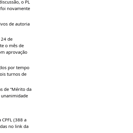
discussão, o PL
, foi novamente
ivos de autoria
a 24 de
te o mês de
com aprovação
tados por tempo
ois turnos de
as de “Mérito da
r unanimidade
à CPFL (388 a
as no link da