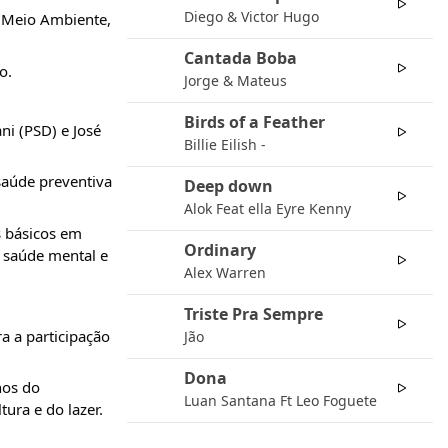
04
Diego & Victor Hugo
e Meio Ambiente,
Cantada Boba
05
o.
Jorge & Mateus
Birds of a Feather
06
ni (PSD) e José
Billie Eilish -
saúde preventiva
Deep down
07
Alok Feat ella Eyre Kenny
s básicos em
Ordinary
08
; saúde mental e
Alex Warren
Triste Pra Sempre
09
a a participação
Jão
Dona
10
nos do
Luan Santana Ft Leo Foguete
ura e do lazer.