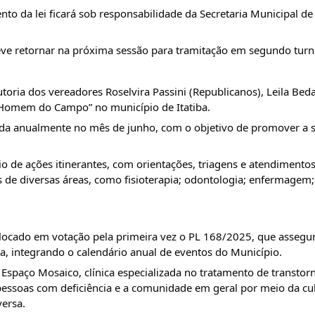
nto da lei ficará sob responsabilidade da Secretaria Municipal d
eve retornar na próxima sessão para tramitação em segundo turn
ria dos vereadores Roselvira Passini (Republicanos), Leila Beda
 Homem do Campo” no município de Itatiba.
ada anualmente no mês de junho, com o objetivo de promover a 
io de ações itinerantes, com orientações, triagens e atendimento
nais de diversas áreas, como fisioterapia; odontologia; enfermagem
locado em votação pela primeira vez o PL 168/2025, que assegur
a, integrando o calendário anual de eventos do Município.
o Espaço Mosaico, clínica especializada no tratamento de transtor
ssoas com deficiência e a comunidade em geral por meio da cult
versa.