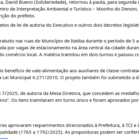
a, David Bueno (Solidariedade), retornou à pauta, para segunda 
Centro de Interpretação Ambiental e Turístico – Moinho do Denoni
nção do prefeito.
s de lei de autoria do Executivo e outros dois decretos legislat
ratuito nas ruas do Município de Itatiba durante o período de 5 
da por vagas de estacionamento na área central da cidade duran
 comércio local. A matéria tramitou em dois turnos e passou 
o benefício de vale-alimentação aos auxiliares de classe contra
 da Lei Municipal 4.271/2010. O projeto também foi submetido a d
6 e 7/2025, de autoria da Mesa Diretora, que concedem as medalh
 Ano”. Os itens tramitaram em turno único e foram aprovados po
res aprovaram requerimentos direcionados à Prefeitura, à TCI e 
lidade (1765 a 1792/2025). As proposituras podem ser conferid
soes
.