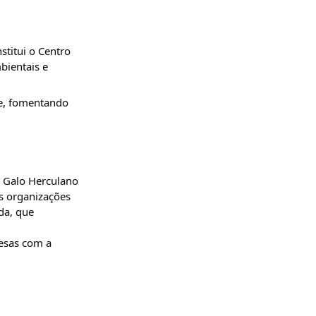
stitui o Centro
bientais e
de, fomentando
s Galo Herculano
às organizações
da, que
resas com a