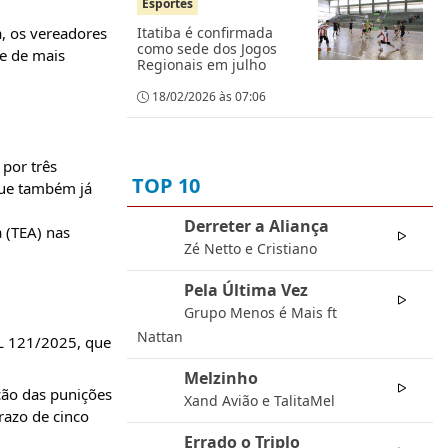
Esportes
a, os vereadores
Itatiba é confirmada
como sede dos Jogos
se de mais
Regionais em julho
18/02/2026 às 07:06
 por três
TOP 10
que também já
Derreter a Aliança
01
 (TEA) nas
Zé Netto e Cristiano
Pela Última Vez
02
Grupo Menos é Mais ft
Nattan
PL 121/2025, que
Melzinho
03
ação das punições
Xand Avião e TalitaMel
razo de cinco
Errado o Triplo