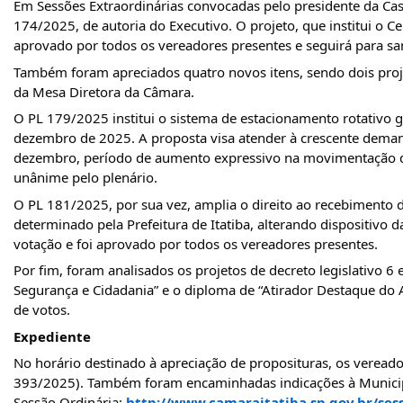
Em Sessões Extraordinárias convocadas pelo presidente da Cas
174/2025, de autoria do Executivo. O projeto, que institui o 
aprovado por todos os vereadores presentes e seguirá para sa
Também foram apreciados quatro novos itens, sendo dois projeto
da Mesa Diretora da Câmara.
O PL 179/2025 institui o sistema de estacionamento rotativo g
dezembro de 2025. A proposta visa atender à crescente deman
dezembro, período de aumento expressivo na movimentação do
unânime pelo plenário.
O PL 181/2025, por sua vez, amplia o direito ao recebimento d
determinado pela Prefeitura de Itatiba, alterando dispositivo
votação e foi aprovado por todos os vereadores presentes.
Por fim, foram analisados os projetos de decreto legislativo 
Segurança e Cidadania” e o diploma de “Atirador Destaque do
de votos.
Expediente
No horário destinado à apreciação de proposituras, os vereado
393/2025). Também foram encaminhadas indicações à Municipa
Sessão Ordinária:
http://www.camaraitatiba.sp.gov.br/ses