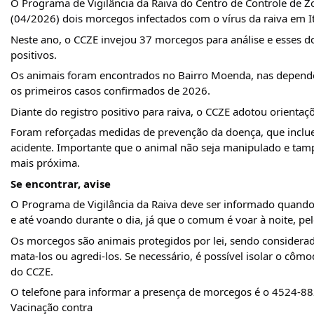
O Programa de Vigilância da Raiva do Centro de Controle de Z
(04/2026) dois morcegos infectados com o vírus da raiva em It
Neste ano, o CCZE invejou 37 morcegos para análise e esses doi
positivos.
Os animais foram encontrados no Bairro Moenda, nas dependên
os primeiros casos confirmados de 2026.
Diante do registro positivo para raiva, o CCZE adotou orient
Foram reforçadas medidas de prevenção da doença, que inclue
acidente. Importante que o animal não seja manipulado e tam
mais próxima.
Se encontrar, avise
O Programa de Vigilância da Raiva deve ser informado quando 
e até voando durante o dia, já que o comum é voar à noite, p
Os morcegos são animais protegidos por lei, sendo considerad
mata-los ou agredi-los. Se necessário, é possível isolar o côm
do CCZE.
O telefone para informar a presença de morcegos é o 4524-88
Vacinação contra