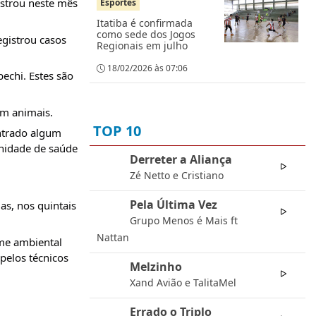
strou neste mês 
Esportes
Itatiba é confirmada
como sede dos Jogos
gistrou casos 
Regionais em julho
18/02/2026 às 07:06
chi. Estes são 
em animais.
TOP 10
trado algum 
nidade de saúde 
Derreter a Aliança
01
Zé Netto e Cristiano
Pela Última Vez
s, nos quintais 
02
Grupo Menos é Mais ft
Nattan
me ambiental 
pelos técnicos 
Melzinho
03
Xand Avião e TalitaMel
Errado o Triplo