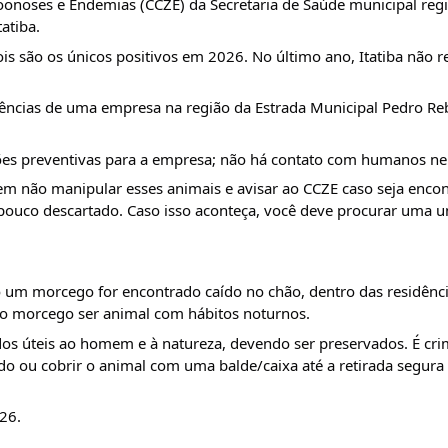
oonoses e Endemias (CCZE) da Secretaria de Saúde municipal regi
atiba.
s são os únicos positivos em 2026. No último ano, Itatiba não re
cias de uma empresa na região da Estrada Municipal Pedro Rebe
ações preventivas para a empresa; não há contato com humanos n
m não manipular esses animais e avisar ao CCZE caso seja encon
pouco descartado. Caso isso aconteça, você deve procurar uma u
um morcego for encontrado caído no chão, dentro das residência
elo morcego ser animal com hábitos noturnos.
os úteis ao homem e à natureza, devendo ser preservados. É cri
odo ou cobrir o animal com uma balde/caixa até a retirada segura 
26.