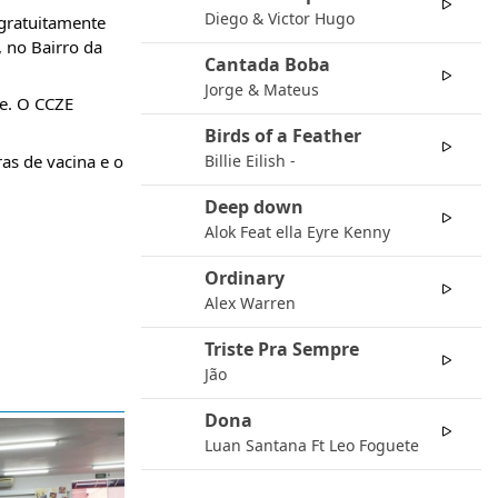
04
Diego & Victor Hugo
gratuitamente 
no Bairro da 
Cantada Boba
05
Jorge & Mateus
e. O CCZE 
Birds of a Feather
06
s de vacina e o 
Billie Eilish -
Deep down
07
Alok Feat ella Eyre Kenny
Ordinary
08
Alex Warren
Triste Pra Sempre
09
Jão
Dona
10
Luan Santana Ft Leo Foguete